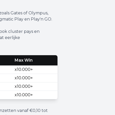
 zoals Gates of Olympus,
gmatic Play en Play'n GO.
ook cluster pays en
t eerlijke
Max Win
x10.000+
x10.000+
x10.000+
x10.000+
nzetten vanaf €0,10 tot