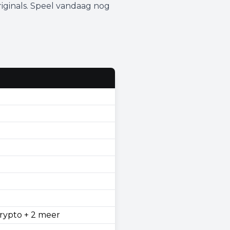
iginals. Speel vandaag nog
 Crypto + 2 meer