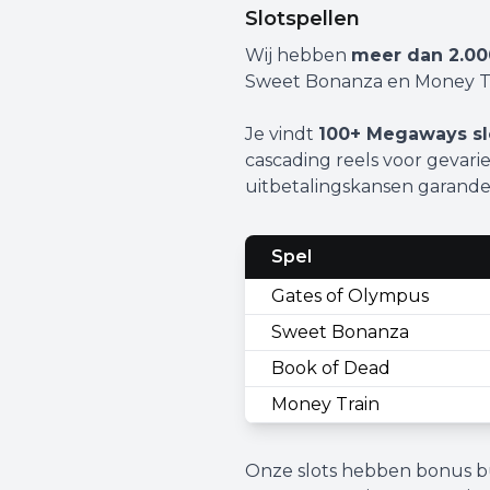
Slotspellen
Wij hebben
meer dan 2.00
Sweet Bonanza en Money Tra
Je vindt
100+ Megaways sl
cascading reels voor gevari
uitbetalingskansen garande
Spel
Gates of Olympus
Sweet Bonanza
Book of Dead
Money Train
Onze slots hebben bonus buy