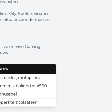
e winsten.
mit City. Spelers vinden
schikbaar voor de meeste
 Live en Vivo Gaming
hows.
ures
rondes, multipliers
m multipliers tot x500
onusspel
perkte zitplaatsen