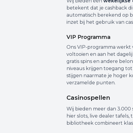
Wij bieden een
wekelijkse 
betekent dat je cashback d
automatisch berekend op bas
inzet bij het gebruik van cas
VIP Programma
Ons VIP-programma werkt vi
voltooien en aan het dageli
gratis spins en andere bel
niveaus krijgen toegang to
stijgen naarmate je hoger ko
verzamelde punten.
Casinospellen
Wij bieden meer dan 3.000 s
hier slots, live dealer tafe
bibliotheek combineert kla