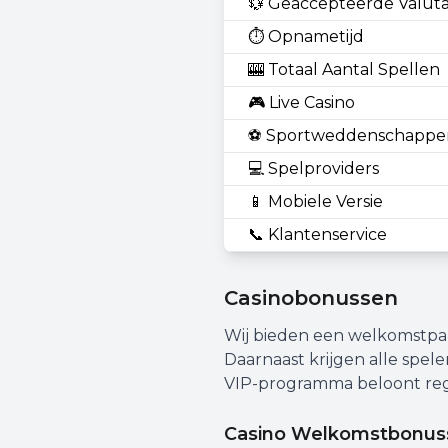
💱 Geaccepteerde Valuta
⏱️ Opnametijd
🎰 Totaal Aantal Spellen
🎮 Live Casino
⚽ Sportweddenschappe
💻 Spelproviders
📱 Mobiele Versie
📞 Klantenservice
Casinobonussen
Wij bieden een welkomstpakk
Daarnaast krijgen alle spel
VIP-programma beloont reg
Casino Welkomstbonus