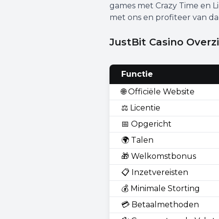
games met Crazy Time en Lig
met ons en profiteer van dag
JustBit Casino Overz
Functie
🌐 Officiële Website
⚖️ Licentie
📅 Opgericht
🌍 Talen
🎁 Welkomstbonus
📋 Inzetvereisten
💰 Minimale Storting
💳 Betaalmethoden